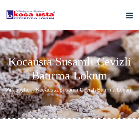
Kocausta Susamlı Cevizli
Batırma Lokum
Anasayfa
Kocausta Susamlı Cevizli Batırma Lokum