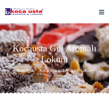
Kocausta Gül Aromalı
Lokum
Anasayfa
Kocausta Gül Aromalı Lokum