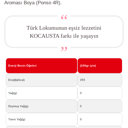
Aroması Boya (Ponso 4R).
Türk Lokumunun eşsiz lezzetini
KOCAUSTA farkı ile yaşayın
Enerji Besin Öğeleri
(100gr için)
Enejl(kj/kcal)
355
Yağ(g)
0
Doymuş Yağ(g)
0
Trans Yağ(g)
0