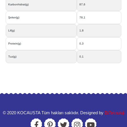
Karbonhidrat(g)
87,6
Şeker(g)
78,1
Lif(g)
1,8
Protein(g)
0,3
Tuz(g)
0,1
©️ 2020 KOCAUSTA Tüm hakları saklıdır. Designed by
BtTeknoloji