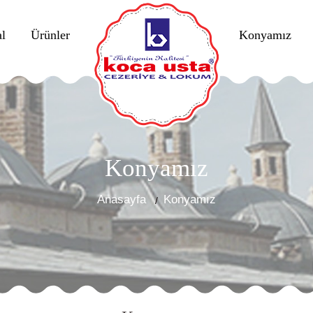
l
Ürünler
Konyamız
Konyamız
Anasayfa
Konyamız